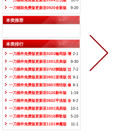
一刀辅助免费版更新至1104分伤版
11-5
修复开阔传奇挖矿、放技能问题
一刀辅助免费版更新至0920全新版
9-20
修复2013录制回收问题
本类推荐
本类排行
一刀插件免费版更新至0201輪囘版 增
2-1
加B版本挂机脚本编辑器
一刀插件免费版更新至1001庆典版
9-30
更新GH反挂登录器检测
一刀插件免费版更新至0702恻隐版 过
7-2
最新神捕反挂登陆器检测
一刀插件免费版更新至0901逆境版 优
9-1
化神捕登录器过检测方法
一刀插件免费版更新至0801情结版 修
8-1
复部分神盾出现反挂提示问题
一刀插件免费版更新至0120新年版
1-19
添加end键多按不操作鼠标时间累加
一刀插件免费版更新至0602平淡版 全
6-2
面更新众多反挂引擎传奇登陆器最新反挂
一刀插件免费版更新至1001浅易版
10-1
检测
优化部分2013登录器加载重启问题
一刀插件免费版更新至0510葬歌版
5-10
修复神捕登陆器加载闪退问题
一刀插件免费版更新至1101神魔版
11-1
增强战士移动刺杀能力