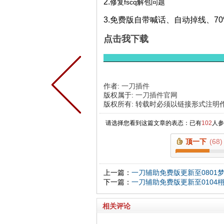
2.
修复fscq解包问题
3.
免费版自带喊话、自动掉线、7
点击我下载
______________________________
作者:
一刀插件
版权属于:
一刀插件官网
版权所有
:
转载时必须以链接形式注明
请选择您看到这篇文章的表态：已有
102
人参
顶一下
(
68
)
上一篇：
一刀辅助免费版更新至0801梦
下一篇：
一刀辅助免费版更新至0104
相关评论