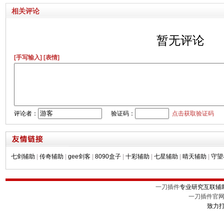
相关评论
暂无评论
[手写输入]
[表情]
评论者：
验证码：
点击获取验证码
七剑辅助
|
传奇辅助
|
gee剑客
|
8090盒子
|
十彩辅助
|
七星辅助
|
晴天辅助
|
守望
一刀插件
专业研究互联辅
一刀插件官
致力