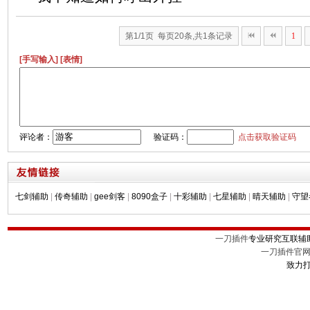
第1/1页 每页20条,共1条记录
1
[手写输入]
[表情]
评论者：
验证码：
点击获取验证码
七剑辅助
|
传奇辅助
|
gee剑客
|
8090盒子
|
十彩辅助
|
七星辅助
|
晴天辅助
|
守望
一刀插件
专业研究互联辅
一刀插件官
致力