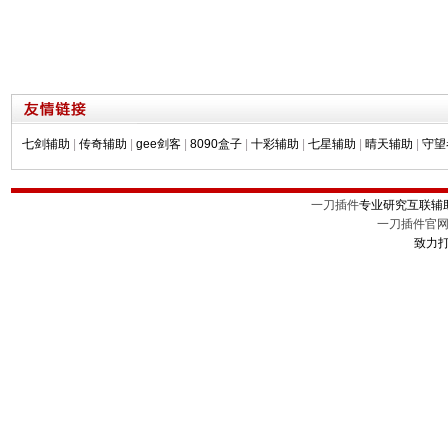
七剑辅助
|
传奇辅助
|
gee剑客
|
8090盒子
|
十彩辅助
|
七星辅助
|
晴天辅助
|
守望
一刀插件
专业研究互联辅
一刀插件官
致力