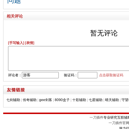
问题
相关评论
暂无评论
[手写输入]
[表情]
评论者：
验证码：
点击获取验证码
七剑辅助
|
传奇辅助
|
gee剑客
|
8090盒子
|
十彩辅助
|
七星辅助
|
晴天辅助
|
守望
一刀插件
专业研究互联辅
一刀插件官
致力