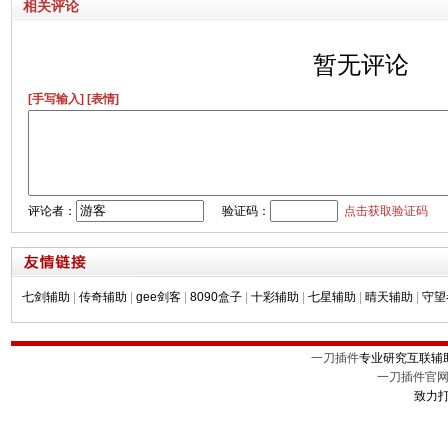
相关评论
暂无评论
[手写输入]
[表情]
评论者：
验证码：
点击获取验证码
七剑辅助
|
传奇辅助
|
gee剑客
|
8090盒子
|
十彩辅助
|
七星辅助
|
晴天辅助
|
守望
一刀插件
专业研究互联辅
一刀插件官
致力