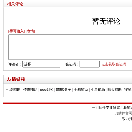
相关评论
暂无评论
[手写输入]
[表情]
评论者：
验证码：
点击获取验证码
七剑辅助
|
传奇辅助
|
gee剑客
|
8090盒子
|
十彩辅助
|
七星辅助
|
晴天辅助
|
守望
一刀插件
专业研究互联辅
一刀插件官
致力