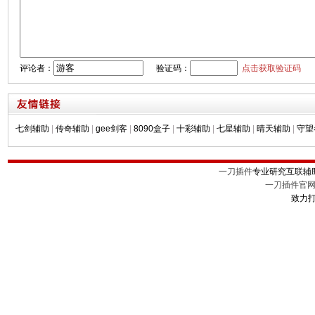
评论者：
验证码：
点击获取验证码
七剑辅助
|
传奇辅助
|
gee剑客
|
8090盒子
|
十彩辅助
|
七星辅助
|
晴天辅助
|
守望
一刀插件
专业研究互联辅
一刀插件官
致力